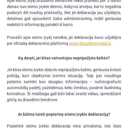
Apie eismo įvykį draudimo bendrovei reikia pranešti per 3 darbo
dienas nuo eismo įvykio dienos, išskyrus atvejus, kai to negalima
padaryti dėl svarbių priežasčių. Net jei deklaracija jau užpildyta,
delsimas gali apsunkinti žalos administravimą, todėl geriausia
nedelsti ir informaciją pateikti iš karto.
Pranešti apie eismo įvykį nereikia, jei deklaracija buvo užpildyta
per oficialią deklaravimo platformą
www.draudimoivykiai.lt
.
Ką daryti, jei kitas vairuotojas nepripažįsta kaltės?
Jei kitas eismo įvykio dalyvis nepripažįsta kaltės, geriausia kviesti
policiją, kuri objektyviai įvertins situaciją. Taip pat naudinga
patiems surinkti kuo daugiau informacijos – nufotografuoti
automobilių padėtį, pažeidimus, kelio ženklus, pasiimti liudininkų
kontaktus. Ši medžiaga gali būti labai svarbi vėliau, sprendžiant
ginčą su draudimo bendrove.
Ar būtina turėti popierinę eismo įvykio deklaraciją?
Popierinė eismo įvykio deklaracija nėra privaloma, nes šiais