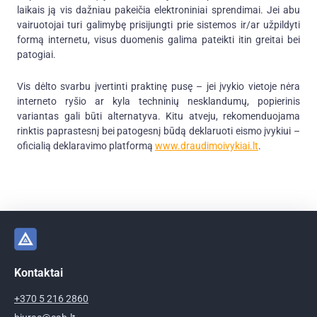
laikais ją vis dažniau pakeičia elektroniniai sprendimai. Jei abu
vairuotojai turi galimybę prisijungti prie sistemos ir/ar užpildyti
formą internetu, visus duomenis galima pateikti itin greitai bei
patogiai.
Vis dėlto svarbu įvertinti praktinę pusę – jei įvykio vietoje nėra
interneto ryšio ar kyla techninių nesklandumų, popierinis
variantas gali būti alternatyva. Kitu atveju, rekomenduojama
rinktis paprastesnį bei patogesnį būdą deklaruoti eismo įvykiui –
oficialią deklaravimo platformą
www.draudimoivykiai.lt
.
Kontaktai
+370 5 216 2860