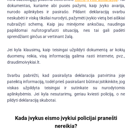
dokumentas, kuriame abi pusės pažymi, kaip įvyko avarija,
nurodo aplinkybes ir pasirašo. Pildant deklaraciją svarbu
neskubėti ir viską tiksliai nurodyti, pažymėti įvykio vietą bei aiškiai
nubraižyti schemą. Kaip jau minėjome anksčiau, naudinga
papildomai nufotografuoti situaciją, nes tai gali padėti
sprendžiant ginčus ar vertinant žalą.
Jei kyla klausimų, kaip teisingai užpildyti dokumentą ar kokių
duomenų reikia, visą informaciją galima rasti internete, pvz.,
draudimoivykiai.lt.
Svarbu pabrėžti, kad pasirašyta deklaracija patvirtina joje
pateiktą informaciją, todėl prieš pasirašant būtinai įsitikinkite, jog
viskas užpildyta teisingai ir sutinkate su nurodytomis
aplinkybėmis. Jei kyla nesutarimų, geriau kviesti policiją, o ne
pildyti deklaraciją skubotai.
Kada įvykus eismo įvykiui policijai pranešti
nereikia?