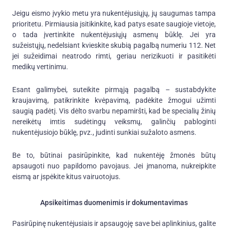
Jeigu eismo įvykio metu yra nukentėjusiųjų, jų saugumas tampa
prioritetu. Pirmiausia įsitikinkite, kad patys esate saugioje vietoje,
o tada įvertinkite nukentėjusiųjų asmenų būklę. Jei yra
sužeistųjų, nedelsiant kvieskite skubią pagalbą numeriu 112. Net
jei sužeidimai neatrodo rimti, geriau nerizikuoti ir pasitikėti
medikų vertinimu.
Esant galimybei, suteikite pirmąją pagalbą – sustabdykite
kraujavimą, patikrinkite kvėpavimą, padėkite žmogui užimti
saugią padėtį. Vis dėlto svarbu nepamiršti, kad be specialių žinių
nereikėtų imtis sudėtingų veiksmų, galinčių pabloginti
nukentėjusiojo būklę, pvz., judinti sunkiai sužaloto asmens.
Be to, būtinai pasirūpinkite, kad nukentėję žmonės būtų
apsaugoti nuo papildomo pavojaus. Jei įmanoma, nukreipkite
eismą ar įspėkite kitus vairuotojus.
Apsikeitimas duomenimis ir dokumentavimas
Pasirūpinę nukentėjusiais ir apsaugoję save bei aplinkinius, galite