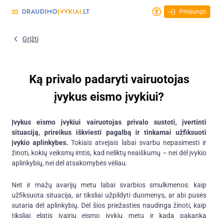
Prisijungti
Grįžti
Ką privalo padaryti vairuotojas
įvykus eismo įvykiui?
Įvykus eismo įvykiui vairuotojas privalo sustoti, įvertinti
situaciją, prireikus iškviesti pagalbą ir tinkamai užfiksuoti
įvykio aplinkybes.
Tokiais atvejais labai svarbu nepasimesti ir
žinoti, kokių veiksmų imtis, kad neliktų neaiškumų – nei dėl įvykio
aplinkybių, nei dėl atsakomybės vėliau.
Net ir mažų avarijų metu labai svarbios smulkmenos: kaip
užfiksuota situacija, ar tiksliai užpildyti duomenys, ar abi pusės
sutaria dėl aplinkybių. Dėl šios priežasties naudinga žinoti, kaip
tiksliai elgtis įvairių eismo įvykių metu ir kada pakanka