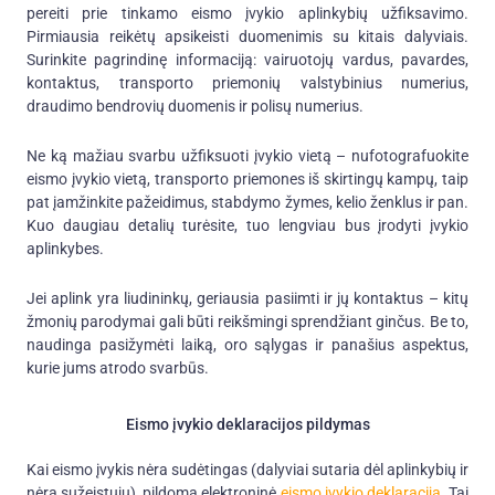
pereiti prie tinkamo eismo įvykio aplinkybių užfiksavimo.
Pirmiausia reikėtų apsikeisti duomenimis su kitais dalyviais.
Surinkite pagrindinę informaciją: vairuotojų vardus, pavardes,
kontaktus, transporto priemonių valstybinius numerius,
draudimo bendrovių duomenis ir polisų numerius.
Ne ką mažiau svarbu užfiksuoti įvykio vietą – nufotografuokite
eismo įvykio vietą, transporto priemones iš skirtingų kampų, taip
pat įamžinkite pažeidimus, stabdymo žymes, kelio ženklus ir pan.
Kuo daugiau detalių turėsite, tuo lengviau bus įrodyti įvykio
aplinkybes.
Jei aplink yra liudininkų, geriausia pasiimti ir jų kontaktus – kitų
žmonių parodymai gali būti reikšmingi sprendžiant ginčus. Be to,
naudinga pasižymėti laiką, oro sąlygas ir panašius aspektus,
kurie jums atrodo svarbūs.
Eismo įvykio deklaracijos pildymas
Kai eismo įvykis nėra sudėtingas (dalyviai sutaria dėl aplinkybių ir
nėra sužeistųjų), pildoma elektroninė
eismo įvykio deklaracija
. Tai