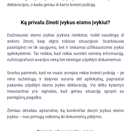
deklaracijos, o kada geriau iš karto kviesti policiją.
Ką privalu žinoti įvykus eismo įvykiui?
Dažniausiai eismo įvykiai įvyksta netikėtai, todėl naudinga iš
anksto žinoti, kaip elgtis tokiose situacijose. Svarbiausia
pasirūpinti ne tik saugumu, bet ir tinkamai užfiksuotomis įvykio
aplinkybėmis. Tai reiškia, kad reikia surinkti esminę informaciją,
nufotografuoti avarijos vietą bei teisingai užpildyti dokumentus.
Svarbu paminėti, kad ne visais atvejais reikia kviesti policiją – jei
nėra sužeistųjų ir dalyviai sutaria dėl aplinkybių, paprastai
pakanka užpildyti eismo įvykio deklaraciją. Vis dėlto kylantys
nesutarimai yra signalas, kad geriau situaciją spręsti su
pareigūnų pagalba.
Žemiau detaliau aptarsime, ką konkrečiai daryti įvykus eismo
įvykiui – nuo pirmųjų veiksmų iki dokumentų pildymo.