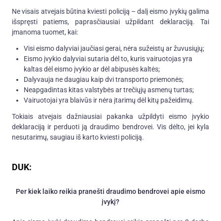
Ne visais atvejais būtina kviesti policiją – dalį eismo įvykių galima
išspręsti patiems, paprasčiausiai užpildant deklaraciją. Tai
įmanoma tuomet, kai:
Visi eismo dalyviai jaučiasi gerai, nėra sužeistų ar žuvusiųjų;
Eismo įvykio dalyviai sutaria dėl to, kuris vairuotojas yra
kaltas dėl eismo įvykio ar dėl abipusės kaltės;
Dalyvauja ne daugiau kaip dvi transporto priemonės;
Neapgadintas kitas valstybės ar trečiųjų asmenų turtas;
Vairuotojai yra blaivūs ir nėra įtarimų dėl kitų pažeidimų.
Tokiais atvejais dažniausiai pakanka užpildyti eismo įvykio
deklaraciją ir perduoti ją draudimo bendrovei. Vis dėlto, jei kyla
nesutarimų, saugiau iš karto kviesti policiją.
DUK:
Per kiek laiko reikia pranešti draudimo bendrovei apie eismo
įvykį?