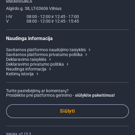
biuras@cab.lt
Algirdo g. 38, LT-03606 Vilnius
I-IV
08:00 - 12:00 ir 12:45 - 17:00
V
08:00 - 12:00 ir 12:45 - 15:45
Naudinga informacija
Savitarnos platformos naudojimo taisyklės
Savitarnos platformos privatumo politika
Deklaravimo taisyklės
Deklaravimo privatumo politika
Naudinga informacija
Keitimų istorija
Turite pastebėjimų ar komentarų?
Prisidėkite prie platformos gerinimo -
siūlykite pakeitimus!
Siūlyti
Versija: v2.15.3