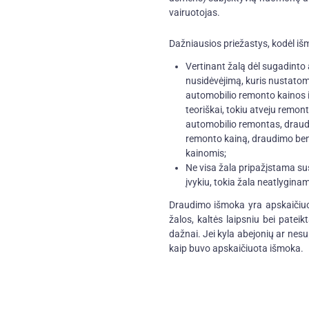
vairuotojas.
Dažniausios priežastys, kodėl iš
Vertinant žalą dėl sugadinto 
nusidėvėjimą, kuris nustatom
automobilio remonto kainos i
teoriškai, tokiu atveju remon
automobilio remontas, draud
remonto kainą, draudimo bendr
kainomis;
Ne visa žala pripažįstama sus
įvykiu, tokia žala neatlygina
Draudimo išmoka yra apskaičiuoj
žalos, kaltės laipsniu bei patei
dažnai. Jei kyla abejonių ar ne
kaip buvo apskaičiuota išmoka.