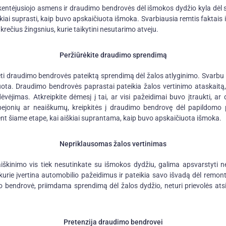
entėjusiojo asmens ir draudimo bendrovės dėl išmokos dydžio kyla dėl sk
škiai suprasti, kaip buvo apskaičiuota išmoka. Svarbiausia remtis faktais
čius žingsnius, kurie taikytini nesutarimo atveju.
Peržiūrėkite draudimo sprendimą
rėti draudimo bendrovės pateiktą sprendimą dėl žalos atlyginimo. Svarbu 
čiuota. Draudimo bendrovės paprastai pateikia žalos vertinimo ataskaitą, 
idėvėjimas. Atkreipkite dėmesį į tai, ar visi pažeidimai buvo įtraukti, 
 abejonių ar neaiškumų, kreipkitės į draudimo bendrovę dėl papildomo
nt šiame etape, kai aiškiai suprantama, kaip buvo apskaičiuota išmoka.
Nepriklausomas žalos vertinimas
škinimo vis tiek nesutinkate su išmokos dydžiu, galima apsvarstyti ne
 kurie įvertina automobilio pažeidimus ir pateikia savo išvadą dėl remon
o bendrovė, priimdama sprendimą dėl žalos dydžio, neturi prievolės atsi
Pretenzija draudimo bendrovei