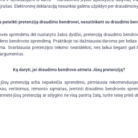
įrašas. Elektroninę deklaraciją nesunkiai galima užpildyti per draudimoivyk
kia pateikti pretenziją draudimo bendrovei, nesutinkant su draudimo b
vės sprendimu dėl nustatyto žalos dydžio, pretenziją draudimo bendro
dimo bendrovės sprendimą. Praktikoje tai dažniausiai daroma per kelias s
ama. Svarbiausia pretenzijos teikimo neatidėlioti, nes laikui bėgant gali
o argumentus.
Ką daryti, jei draudimo bendrovė atmeta Jūsų pretenziją?
ūsų pretenziją arba nepakeičia sprendimo, pirmiausia rekomenduojama
kas, vertinimus, remonto sąmatas, įvertinti draudimo bendrovės spr
metė jūsų pretenziją ar atlygino ne visą patirtą žalą, turite teisę prieš