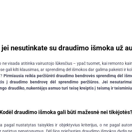
, jei nesutinkate su draudimo išmoka už a
ne visada atitinka vairuotojo lūkesčius – ypač tuomet, kai remonto kain
e gali kilti klausimas, ar sprendimą dėl išmokos dar galima pakeisti ir kok
a?
Pirmiausia reikia peržiūrėti draudimo bendrovės sprendimą dėl išmok
ptis į draudimo bendrovę dėl sprendimo peržiūros. Jei nesutarimai 
go draudiko, nukentėjęs asmuo turi teisę kreiptis į teismą ir teisminiu
Kodėl draudimo išmoka gali būti mažesnė nei tikėjotės
 pagal nustatytas taisykles ir objektyvius kriterijus, o ne pagal autom
patirtus nepatogumus. Dėl šios priežasties draudimo išmokos dydis ne 