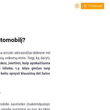
Prisijungti
utomobilį?
a atrodo akivaizdžiai didesnė nei
ių veiksmų imtis. Taigi, ką daryti,
os, įvertinti, kaip apskaičiuota
išlieka, t.y. kilęs ginčas tarp
 keliu spręsti klausimą dėl žalos
?
obilio savininko (nukentėjusiojo
visada sutampa su tuo, ko tikisi