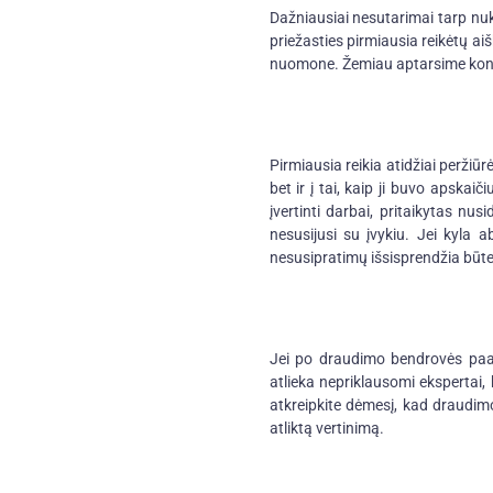
Dažniausiai nesutarimai tarp nuk
priežasties pirmiausia reikėtų ai
nuomone. Žemiau aptarsime konkre
Pirmiausia reikia atidžiai peržiū
bet ir į tai, kaip ji buvo apskai
įvertinti darbai, pritaikytas nus
nesusijusi su įvykiu. Jei kyla
nesusipratimų išsisprendžia būte
Jei po draudimo bendrovės paai
atlieka nepriklausomi ekspertai,
atkreipkite dėmesį, kad draudim
atliktą vertinimą.