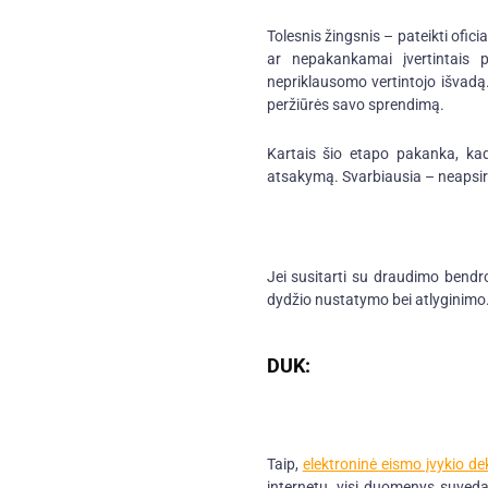
Tolesnis žingsnis – pateikti ofic
ar nepakankamai įvertintais 
nepriklausomo vertintojo išvadą
peržiūrės savo sprendimą.
Kartais šio etapo pakanka, kad
atsakymą. Svarbiausia – neapsirib
Jei susitarti su draudimo bendrov
dydžio nustatymo bei atlyginimo
DUK:
Taip,
elektroninė eismo įvykio de
internetu, visi duomenys suveda