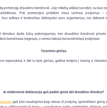
ialią pretenziją draudimo bendrovei. Joje reikėtų aiškiai nurodyti, su kuo 
pažeidimais. Prie pretenzijos pridėkite visus turimus įrodymus –
. Kuo aiškiau ir konkrečiau išdėstysite savo argumentus, tuo didesnė
 išmokos dydis būtų pakoreguotas, nes draudimo bendrovė privalo išn
oti bendriniais teiginiais, o remtis faktais bei konkrečiais įrodymais.
Teisminis ginčas
e nepavyksta ir dėl to kyla ginčas, galima kreiptis į teismą ir teismini
.
Ar elektroninė deklaracija gali padėti ginče dėl draudimo išmokos?
klaracija
gali būti naudojama kaip vienas iš įrodymų sprendžiant ginčą 
mi ir užfiksuojami iš karto – nurodomos įvykio aplinkybės, dalyviai, tr