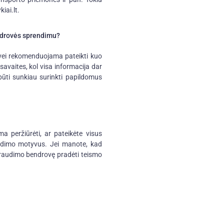
iai.lt.
endrovės sprendimu?
vei rekomenduojama pateikti kuo
avaites, kol visa informacija dar
 būti sunkiau surinkti papildomus
 peržiūrėti, ar pateikėte visus
endimo motyvus. Jei manote, kad
 draudimo bendrovę pradėti teismo