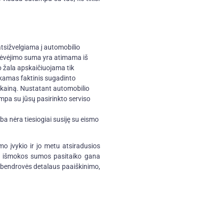
atsižvelgiama į automobilio
idėvėjimo suma yra atimama iš
 žala apskaičiuojama tik
iekamas faktinis sugadinto
kainą. Nustatant automobilio
mpa su jūsų pasirinkto serviso
a nėra tiesiogiai susiję su eismo
o įvykio ir jo metu atsiradusios
lios išmokos sumos pasitaiko gana
 bendrovės detalaus paaiškinimo,