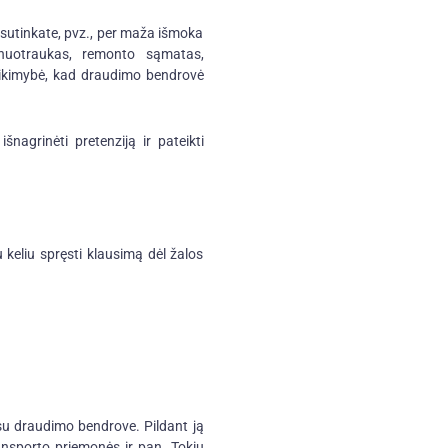
nesutinkate, pvz., per maža išmoka
 nuotraukas, remonto sąmatas,
 tikimybė, kad draudimo bendrovė
agrinėti pretenziją ir pateikti
u keliu spręsti klausimą dėl žalos
su draudimo bendrove. Pildant ją
ansporto priemonės ir pan. Tokiu