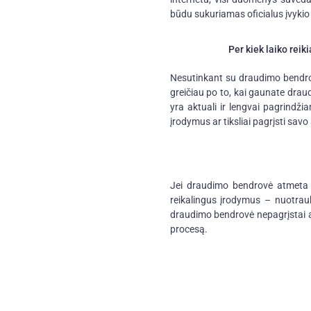
būdu sukuriamas oficialus įvykio 
Per kiek laiko rei
Nesutinkant su draudimo bendro
greičiau po to, kai gaunate drau
yra aktuali ir lengvai pagrindži
įrodymus ar tiksliai pagrįsti sav
Jei draudimo bendrovė atmeta j
reikalingus įrodymus – nuotrau
draudimo bendrovė nepagrįstai at
procesą.