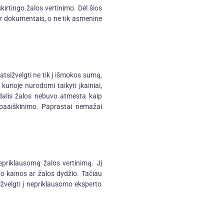
irtingo žalos vertinimo. Dėl šios
 ir dokumentais, o ne tik asmenine
atsižvelgti ne tik į išmokos sumą,
kurioje nurodomi taikyti įkainiai,
ar dalis žalos nebuvo atmesta kaip
 paaiškinimo. Paprastai nemažai
priklausomą žalos vertinimą. Jį
to kainos ar žalos dydžio. Tačiau
žvelgti į nepriklausomo eksperto