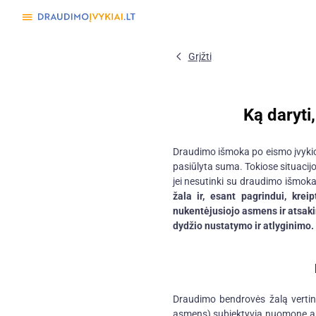
Grįžti
Ką daryti
Draudimo išmoka po eismo įvykio 
pasiūlyta suma. Tokiose situacijos
jei nesutinki su draudimo išmok
žala ir, esant pagrindui, krei
nukentėjusiojo asmens ir atsakin
dydžio nustatymo ir atlyginimo.
Draudimo bendrovės žalą vertina
asmens) subjektyvią nuomonę ar 